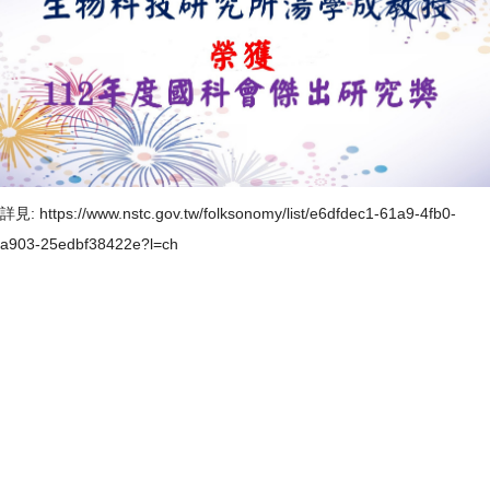
詳見:
https://www.nstc.gov.tw/folksonomy/list/e6dfdec1-61a9-4fb0-
a903-25edbf38422e?l=ch