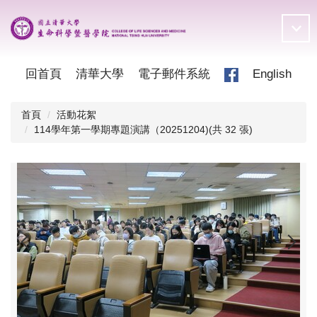
跳
到
主
要
內
回首頁
清華大學
電子郵件系統
English
容
區
首頁
活動花絮
114學年第一學期專題演講（20251204)(共 32 張)