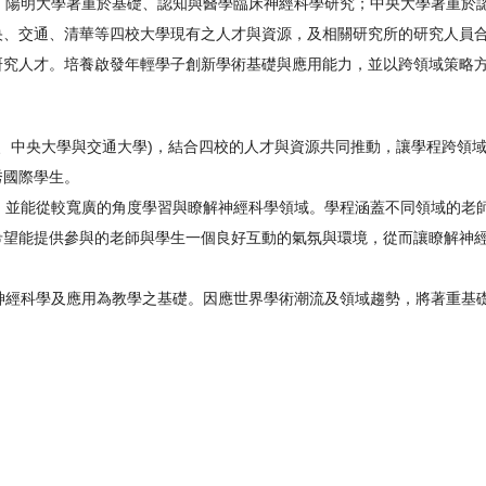
陽明大學著重於基礎、認知與醫學臨床神經科學研究；中央大學著重於
央、交通、清華等四校大學現有之人才與資源，及相關研究所的研究人員
研究人才。培養啟發年輕學子創新學術基礎與應用能力，並以跨領域策略
、中央大學與交通大學)，結合四校的人才與資源共同推動，讓學程跨領
秀國際學生。
並能從較寬廣的角度學習與瞭解神經科學領域。學程涵蓋不同領域的老
希望能提供參與的老師與學生一個良好互動的氣氛與環境，從而讓瞭解神
。
經科學及應用為教學之基礎。因應世界學術潮流及領域趨勢，將著重基