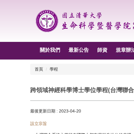
跳
到
主
要
內
容
區
關於我們
最新公告
師資
規章辦
首頁
學程
跨領域神經科學博士學位學程(台灣聯合
最後更新日期 :
2023-04-20
設立宗旨