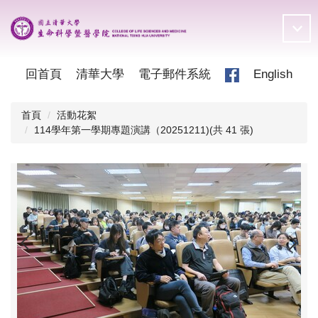
跳
到
主
要
內
回首頁
清華大學
電子郵件系統
English
容
區
首頁
活動花絮
114學年第一學期專題演講（20251211)(共 41 張)