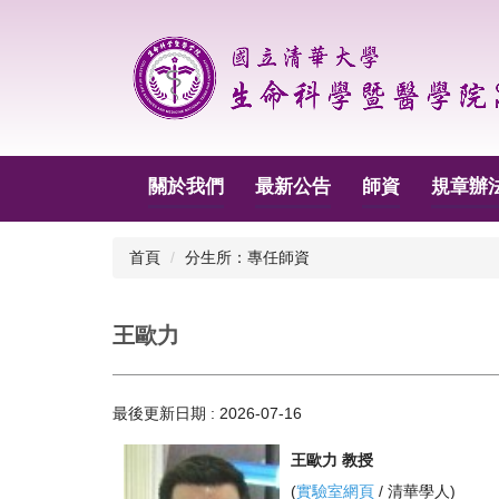
跳
到
主
要
內
容
區
關於我們
最新公告
師資
規章辦
首頁
分生所：專任師資
王歐力
最後更新日期 :
2026-07-16
王歐力 教授
(
實驗室網頁
/
清華學人
)