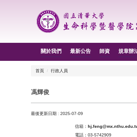
跳
到
主
要
內
容
區
關於我們
最新公告
師資
規章辦
首頁
行政人員
馮輝俊
最後更新日期 :
2025-07-09
信箱：
hj.feng@mx.nthu.edu.t
電話：03-5742909