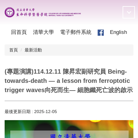
跳
到
主
要
內
回首頁
清華大學
電子郵件系統
English
容
區
首頁
最新活動
(專題演講)114.12.11 陳昇宏副研究員 Being-
towards-death — a lesson from ferroptotic
trigger waves向死而生— 細胞鐵死亡波的啟示
最後更新日期 :
2025-12-05