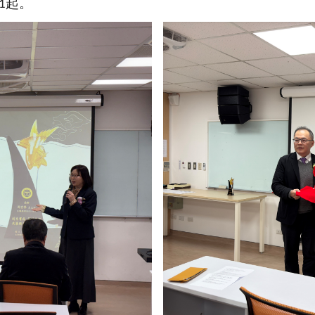
起
。
1