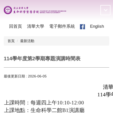
跳
到
主
要
內
回首頁
清華大學
電子郵件系統
English
容
區
首頁
最新活動
114學年度第2學期專題演講時間表
最後更新日期 :
2026-06-05
清
114
學
上課時間：每週四上午
10:10-12:00
上課地點：生命科學二館
B1
演講廳