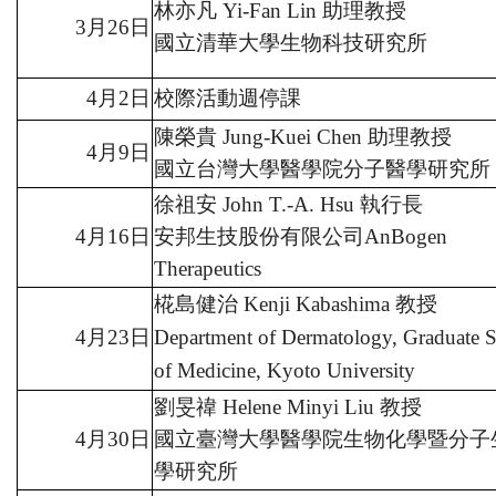
林亦凡
Yi-Fan Lin
助理教授
3
月
26
日
國立清華大學生物科技研究所
4
月
2
日
校際活動週停課
陳榮貴
Jung-Kuei Chen
助理教授
4
月
9
日
國立台灣大學醫學院分子醫學研究所
徐祖安
John T.-A. Hsu
執行長
4
月
16
日
安邦生技股份有限公司
AnBogen
Therapeutics
椛島健治
Kenji Kabashima
教授
4
月
23
日
Department of Dermatology, Graduate 
of Medicine, Kyoto University
劉旻禕
Helene Minyi Liu
教授
4
月
30
日
國立臺灣大學醫學院生物化學暨分子
學研究所