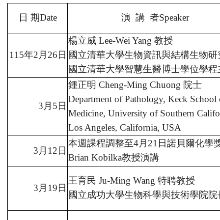
日
期
Date
演
講
者
Speaker
楊立威
Lee-Wei Yang
教授
115
年
2
月
26
日
國立清華大學生物資訊與結構生物研
國立清華大學智慧生醫博士學位學程
鍾正明
Cheng-Ming Chuong
院士
Department of Pathology, Keck School 
3
月
5
日
Medicine, University of Southern Califo
Los Angeles, California, USA
本週課程調整至
4
月
21
日諾貝爾化學
3
月
12
日
Brian Kobilka
教授演講
王育民
Ju-Ming Wang
特聘教授
3
月
19
日
國立成功大學生物科學與技術學院院