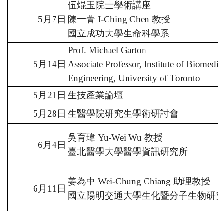
伍焜玉院士學術講座
5
月
7
日
陳一菁
I-Ching Chen
教授
國立成功大學生命科學系
Prof. Michael Garton
5
月
14
日
Associate Professor, Institute of Biomedi
Engineering, University of Toronto
5
月
21
日
生技產業論壇
5
月
28
日
生醫學院研究生學術研討會
吳育瑋
Yu-Wei Wu
教授
6
月
4
日
臺北醫學大學醫學資訊研究所
姜為中
Wei-Chung Chiang
助理教授
6
月
11
日
國立陽明交通大學生化暨分子生物研