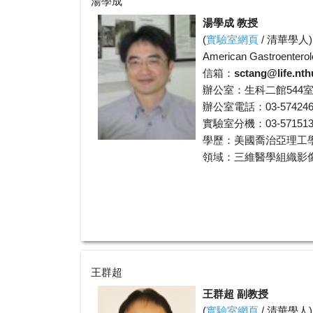
湯學成
湯學成 教授
(
實驗室網頁
/
清華學人
)
American Gastroenterolo
信箱：
sctang@life.nth
辦公室：生科二館544
辦公室電話：03-574246
實驗室分機：03-5715131
學歷：美國喬治亞理工
領域：三維醫學組織影
王群超
王群超 副教授
(
實驗室網頁
/
清華學人
)