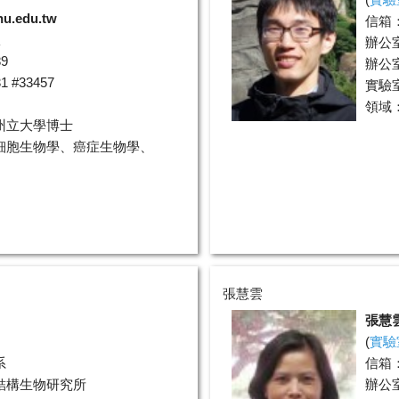
hu.edu.tw
信箱
室
辦公
9
辦公室
 #33457
實驗室分
領域
州立大學博士
細胞生物學、癌症生物學、
張慧雲
張慧
(
實驗
系
信箱
結構生物研究所
辦公