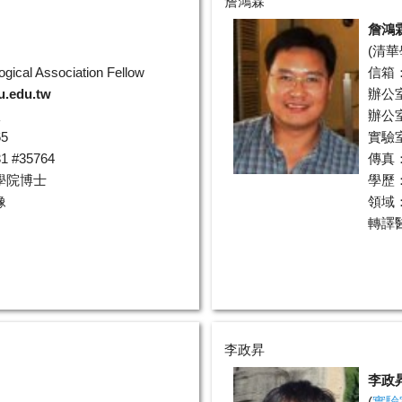
詹鴻霖
詹鴻
(
清華
gical Association Fellow
信箱
u.edu.tw
辦公
室
辦公室
5
實驗室分
 #35764
傳真：0
學院博士
學歷
像
領域
轉譯
李政昇
李政
(
實驗