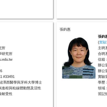
張鈞惠
張鈞
(
實驗
究所
主聘
學研究所
合聘
u.edu.tw
信箱
室
辦公
6
辦公室
 #33491
實驗室分
/紐澤西醫學與牙科大學博士
學歷
病進程與粒線體動態及活性
領域
燥耐受性
習記