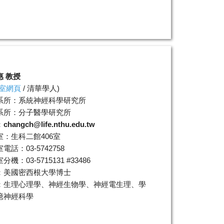
惠 教授
室網頁
/
清華學人
)
系所：系統神經科學研究所
系所：分子醫學研究所
：
changch@life.nthu.edu.tw
室：生科二館406室
電話：03-5742758
機：03-5715131 #33486
：美國密西根大學博士
：生理心理學、神經生物學、神經電生理、學
憶神經科學