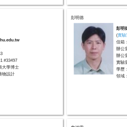
彭明德
彭明
(
實驗
thu.edu.tw
信箱
室
辦公
3
辦公室
 #33497
實驗室分
頓大學博士
學歷
藥物設計
領域