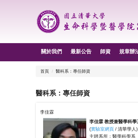
跳
到
主
要
內
容
區
關於我們
最新公告
師資
規章辦
首頁
醫科系：專任師資
醫科系：專任師資
李佳霖
李佳霖 教授兼醫學科學
(
實驗室網頁
/
清華學人
)
主聘系所：醫學科學系