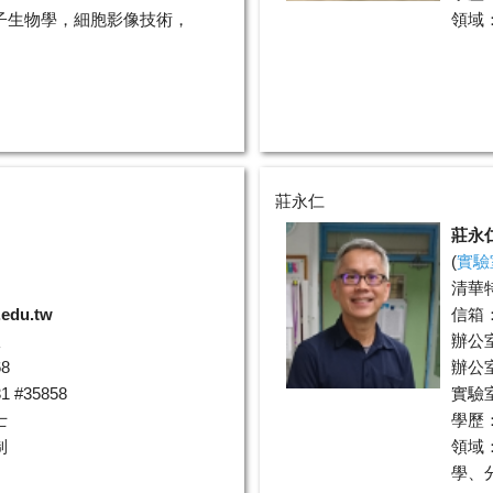
子生物學，細胞影像技術，
領域
莊永仁
莊永
(
實驗
清華
.edu.tw
信箱
室
辦公
8
辦公室
 #35858
實驗室分
士
學歷
制
領域
學、