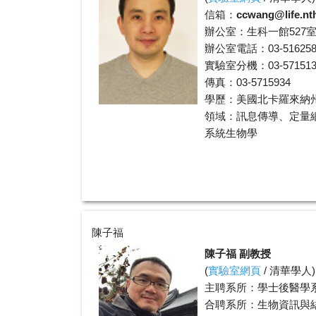
信箱：
ccwang@life.nt
辦公室：生科一館527
辦公室電話：03-516258
實驗室分機：03-5715131
傳真：03-5715934
學歷：美國北卡羅來納
領域：訊息傳導、定量
系統生物學
陳子福
陳子福 副教授
(
實驗室網頁
/
清華學人
)
主聘系所：學士後醫學
合聘系所：生物資訊與