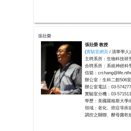
張壯榮
張壯榮 教授
(
實驗室網頁
/
清華學人
)
主聘系所：生物科技研
合聘系所：系統神經科
信箱：
crchang@life.nth
辦公室：生科二館506
辦公室電話：03-574277
實驗室分機：03-5715131
學歷：美國羅格斯大學
領域：老化、癌症等疾
調控之關聯、酵母菌乾