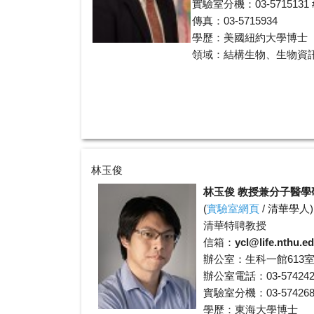
實驗室分機：03-5715131 #
傳真：03-5715934
學歷：美國紐約大學博士
領域：結構生物、生物資
林玉俊
林玉俊 教授兼分子醫學
(
實驗室網頁
/
清華學人
)
清華特聘教授
信箱：
ycl@life.nthu.e
辦公室：生科一館613
辦公室電話：03-574242
實驗室分機：03-574268
學歷：東海大學博士