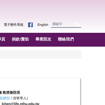
電子郵件系統
English
專頁
捐款/贊助
畢業院友
聯絡我們
儀 教授兼院長
室網頁
/
清華學人
)
：
lchen@life.nthu.edu.tw