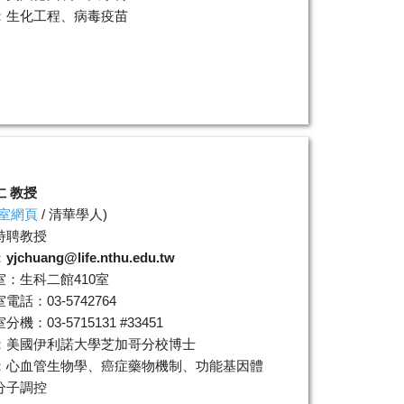
：生化工程、病毒疫苗
仁 教授
室網頁
/
清華學人
)
特聘教授
：
yjchuang@life.nthu.edu.tw
室：生科二館410室
電話：03-5742764
機：03-5715131 #33451
：美國伊利諾大學芝加哥分校博士
：心血管生物學、癌症藥物機制、功能基因體
分子調控