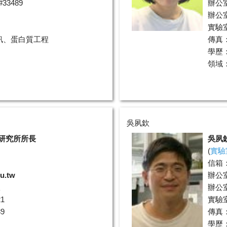
33489
辦公
辦公室
實驗室分
訊、蛋白質工程
傳真：0
學歷
領域
吳夙欽
研究所所長
吳夙
(
實驗
信箱
du.tw
辦公
室
辦公室
1
實驗室
9
傳真：0
學歷