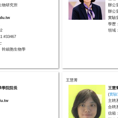
生物研究所
辦公
辦公室
edu.tw
實驗室分
室
學歷
2
領域
 #33467
士
、幹細胞生物學
王慧菁
華學院院長
王慧
(
實驗
u.tw
主聘
合聘
信箱