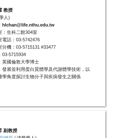
霖 教授
學人
)
：
hlchan@life.nthu.edu.tw
室：生科二館304室
電話：03-5742476
機：03-5715131 #33477
3-5715934
：英國倫敦大學博士
：發展並利用蛋白質體學及代謝體學技術，以
醫學角度探討生物分子與疾病發生之關係
昇 副教授
室網頁
/
清華學人
)