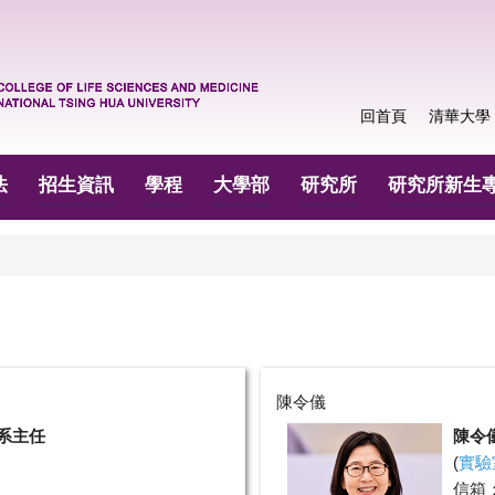
回首頁
清華大學
法
招生資訊
學程
大學部
研究所
研究所新生
陳令儀
系主任
陳令
(
實驗
信箱