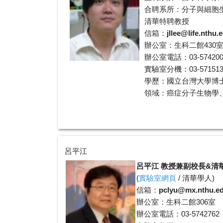
合聘系所：分子與細胞
清華特聘教授
信箱：
jllee@life.nthu.
辦公室：生科二館430
辦公室電話：03-574200
實驗室分機：03-5715131
學歷：國立台灣大學博
領域：癌症分子生物學
呂平江
呂平江 教授兼副校長&清
(
實驗室網頁
/
清華學人
)
信箱：
pclyu@mx.nthu.ed
辦公室：生科二館306室
辦公室電話：03-5742762