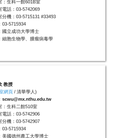
室：生科一館601B室
電話：03-5742069
機：03-5715131 #33493
3-5715934
：國立成功大學博士
：細胞生物學、腫瘤病毒學
欽 教授
室網頁
/
清華學人
)
：
scwu@mx.nthu.edu.tw
室：生科二館510室
電話：03-5742906
分機：03-5742907
3-5715934
：美國德州農工大學博士