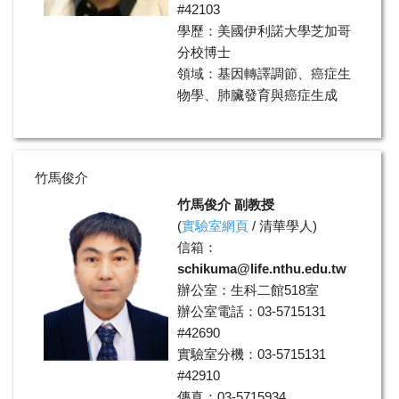
#42103
學歷：美國伊利諾大學芝加哥
分校博士
領域：基因轉譯調節、癌症生
物學、肺臟發育與癌症生成
竹馬俊介
竹馬俊介 副教授
(
實驗室網頁
/
清華學人
)
信箱：
schikuma@life.nthu.edu.tw
辦公室：生科二館518室
辦公室電話：03-5715131
#42690
實驗室分機：03-5715131
#42910
傳真：03-5715934