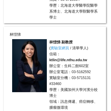
學歷：北海道大學醫學院醫學
系博士、北海道大學獸醫學系
學士
領域：免疫學、病理學、分子
生物學
林愷悌
林愷悌 副教授
(
實驗室網頁
/
清華學人
)
信箱：
ktlin@life.nthu.edu.tw
辦公室：生科二館602室
辦公室電話：03-5162592
實驗室分機：03-5715131
#33460
學歷：美國加州大學河濱分校
博士
領域：訊息傳遞、癌症轉移、
腫瘤微環境