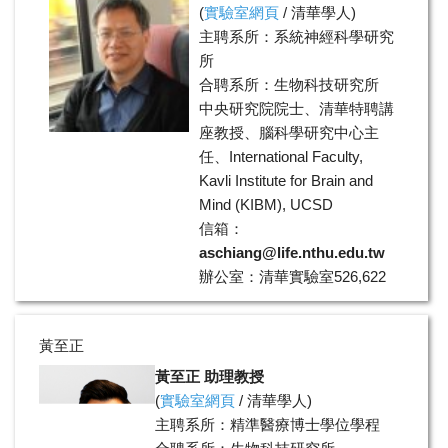
(
實驗室網頁
/
清華學人
)
主聘系所：系統神經科學研究
所
合聘系所：生物科技研究所
中央研究院院士、清華特聘講
座教授、腦科學研究中心主
任、International Faculty,
Kavli Institute for Brain and
Mind (KIBM), UCSD
信箱：
aschiang@life.nthu.edu.tw
辦公室：清華實驗室526,622
室
辦公室電話：03-5742760
黃至正
實驗室分機：03-5715131
#33488
黃至正
助理教授
學歷：美國羅格斯大學博士
(
實驗室網頁
/
清華學人
)
領域：腦科學、分子影像、行
主聘系所：精準醫療博士學位學程
為遺傳學