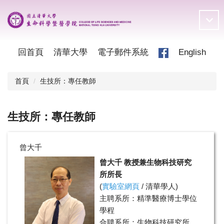
跳
到
主
要
內
回首頁
清華大學
電子郵件系統
English
容
區
首頁
生技所：專任教師
生技所：專任教師
曾大千
曾大千 教授兼生物科技研究
所所長
(
實驗室網頁
/
清華學人
)
主聘系所：精準醫療博士學位
學程
合聘系所：生物科技研究所