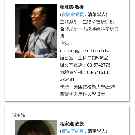
張壯榮 教授
(
實驗室網頁
/
清華學人
)
主聘系所：生物科技研究所
合聘系所：系統神經科學研究
所
信箱：
crchang@life.nthu.edu.tw
辦公室：生科二館506室
辦公室電話：03-5742776
實驗室分機：03-5715131
#33491
學歷：美國羅格斯大學/紐澤
西醫學與牙科大學博士
領域：老化、癌症等疾病進程
與粒線體動態及活性調控之關
程家維
聯、酵母菌乾燥耐受性
程家維 教授
(
實驗室網頁
/
清華學人
)