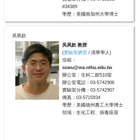
#34389
學歷：美國南加州大學博士
領域：長壽抗老化、神經退化
疾病、癌症生物學
吳夙欽
吳夙欽 教授
(
實驗室網頁
/
清華學人
)
信箱：
scwu@mx.nthu.edu.tw
辦公室：生科二館510室
辦公室電話：03-5742906
實驗室分機：03-5742907
傳真：03-5715934
學歷：美國德州農工大學博士
領域：生化工程、病毒疫苗