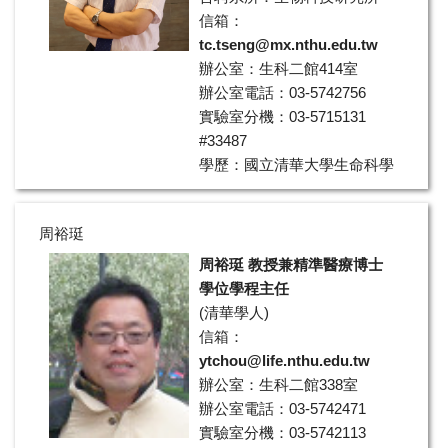
信箱：
tc.tseng@mx.nthu.edu.tw
辦公室：生科二館414室
辦公室電話：03-5742756
實驗室分機：03-5715131
#33487
學歷：國立清華大學生命科學
系博士
領域：精準醫療、基因檢測技
周裕珽
術、基因大數據分析, 蛋白合
成調控
周裕珽 教授兼精準醫療博士
學位學程主任
(
清華學人
)
信箱：
ytchou@life.nthu.edu.tw
辦公室：生科二館338室
辦公室電話：03-5742471
實驗室分機：03-5742113