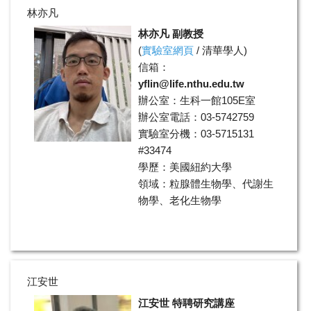
林亦凡
林亦凡 副教授
(
實驗室網頁
/
清華學人
)
信箱：
yflin@life.nthu.edu.tw
辦公室：生科一館105E室
辦公室電話：03-5742759
實驗室分機：03-5715131
#33474
學歷：美國紐約大學
領域：粒腺體生物學、代謝生
物學、老化生物學
江安世
江安世 特聘研究講座