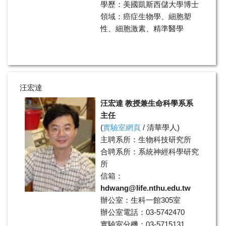
學歷：美國凱斯西儲大學博士
領域：癌症生物學、細胞塑
性、細胞激素、精準醫學
汪宏達
汪宏達 教授兼生命科學系系
主任
(
實驗室網頁
/
清華學人
)
主聘系所：生物科技研究所
合聘系所：系統神經科學研究
所
信箱：
hdwang@life.nthu.edu.tw
辦公室：生科一館305室
辦公室電話：03-5742470
實驗室分機：03-5715131