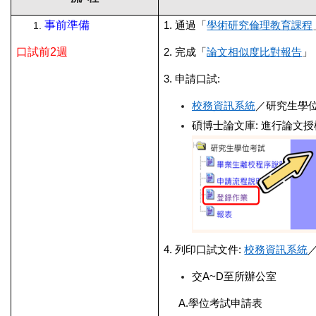
事前準備
1.
通過「
學術研究倫理教育課程
口試前2週
2.
完成「
論文相似度比對報告
」
3.
申請口試:
校務資訊系統
／研究生學
碩博士論文庫: 進行論文
4.
列印口試文件:
校務資訊系統
交A~D至所辦公室
A.
學位考試申請表