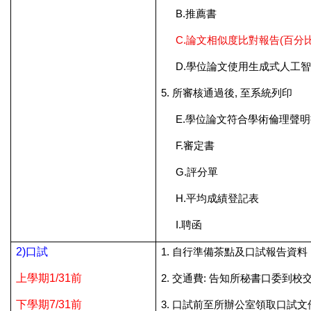
B.
推薦書
C.
論文相似度比對報告(百分比
D.
學位論文使用生成式人工智
5.
所審核通過後, 至系統列印
E.
學位論文符合學術倫理聲明
F.
審定書
G.
評分單
H.
平均成績登記表
I.
聘函
2)
口試
1.
自行準備茶點及口試報告資料
上學期1/31前
2.
交通費:
告知所秘書口委到校
下學期7/31前
3.
口試前至所辦公室領取口試文