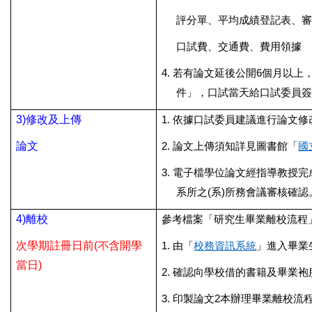
評分單、平均成績登記表、審
口試費、交通費、費用領據
4.
若有論文延後公開6個月以上
件」
，口試當天給口試委員簽
3)
修改及上傳
1.
依據口試委員建議進行論文修
論文
2.
論文上傳須知詳見圖書館「
國
3.
電子檔學位論文經指導教授完
系所之(系)所務會議審核確認
4)
離校
參考檔案「研究生畢業離校流程」
次學期註冊日前(不含開學
1.
由「
校務資訊系統
」進入畢業
當日)
2.
確認向學校借的書籍及畢業袍
3.
印製論文2本辦理畢業離校流程