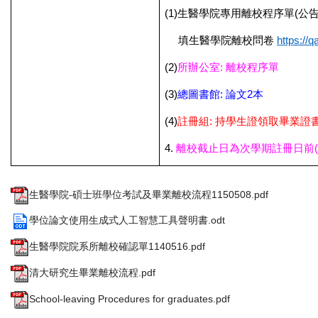
(1)
生醫學院專用離校程序單(公告
填生醫學院離校問卷
https://q
(2)
所辦公室: 離校程序單
(3)
總圖書館: 論文2本
(4)
註冊組: 持學生證領取畢業證
4.
離校截止日為次學期註冊日前(
生醫學院-碩士班學位考試及畢業離校流程1150508.pdf
學位論文使用生成式人工智慧工具聲明書.odt
生醫學院院系所離校確認單1140516.pdf
清大研究生畢業離校流程.pdf
School-leaving Procedures for graduates.pdf