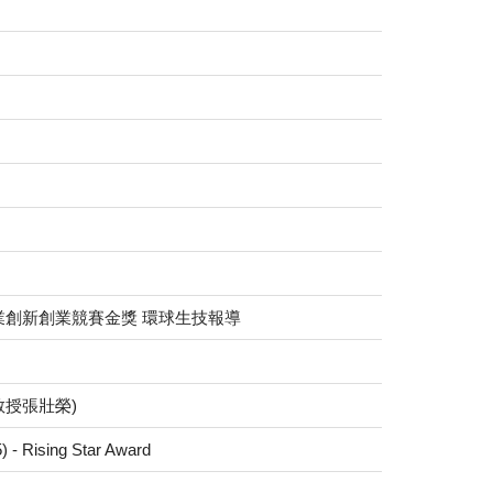
業創新創業競賽金獎 環球生技報導
教授張壯榮)
ing Star Award