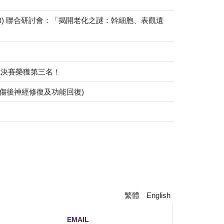
x TSDB) 聯合研討會：「揭開老化之謎：幹細胞、表觀遺
全國總決賽榮獲第三名！
腦傷後神經修復及功能回復)
繁體
English
EMAIL