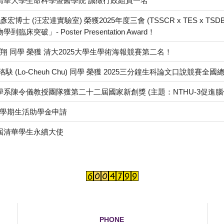
清華大學生命科學暨醫學院 誠徵行政組員一名
彥宏博士 (汪宏達實驗室) 榮獲2025年度三會 (TSSCR x TES 
床突破」- Poster Presentation Award！
董翔 同學 榮獲 清大2025大學生學術海報競賽第二名！
駃 (Lo-Cheuh Chu) 同學 榮獲 2025三分鐘生科論文口說競賽
系陳令儀教授團隊獲第二十二屆國家新創獎 (主題：NTHU-3促進
-2學期生活助學金申請
屆清華學生永續大使
PHONE