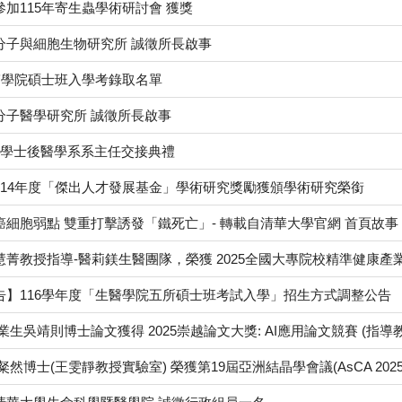
加115年寄生蟲學術研討會 獲獎
分子與細胞生物研究所 誠徵所長啟事
醫學院碩士班入學考錄取名單
分子醫學研究所 誠徵所長啟事
2 辦理學士後醫學系系主任交接典禮
114年度「傑出人才發展基金」學術研究獎勵獲頒學術研究榮銜
細胞弱點 雙重打擊誘發「鐵死亡」- 轉載自清華大學官網 首頁故事
菁教授指導-醫莉鎂生醫團隊，榮獲 2025全國大專院校精準健康產
告】116學年度「生醫學院五所碩士班考試入學」招生方式調整公告
業生吳靖則博士論文獲得 2025崇越論文大獎: AI應用論文競賽 (指導
博士(王雯靜教授實驗室) 榮獲第19屆亞洲結晶學會議(AsCA 2025) - Ris