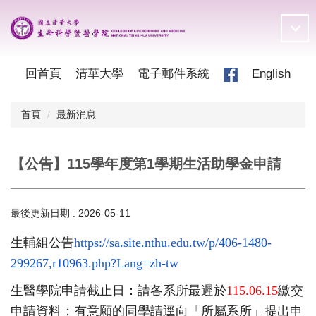
跳
到
主
要
內
回首頁
清華大學
電子郵件系統
English
容
區
首頁
最新消息
【公告】115學年度第1學期生活助學金申請
最後更新日期 :
2026-05-11
生輔組公告
https://sa.site.nthu.edu.
tw/p/406-1480-
299267,r10963.
php?Lang=zh-tw
生醫學院申請截止日：請各系所最遲於
115.06.15
繳交
申請
資料；有意願的同學請逕向「所屬系所」提出申