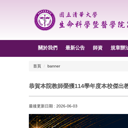
跳
到
主
要
內
容
區
關於我們
最新公告
師資
規章辦
首頁
banner
恭賀本院教師榮獲114學年度本校傑出
最後更新日期 :
2026-06-03