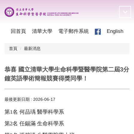
跳
到
主
要
內
回首頁
清華大學
電子郵件系統
English
容
區
首頁
最新消息
恭喜 國立清華大學生命科學暨醫學院第二屆3分
鐘英語學術簡報競賽得獎同學！
最後更新日期 :
2026-06-17
第
1
名 何品瑀 醫學科學系
第
2
名 任錫滿 生命科學系