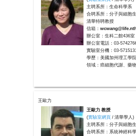
主聘系所：生命科學系
合聘系所：分子與細胞
清華特聘教授
信箱：
wcwang@life.nt
辦公室：生科二館436室
辦公室電話：03-574276
實驗室分機：03-5715131 
學歷：美國加州理工學
領域：癌細胞代謝、藥
王歐力
王歐力 教授
(
實驗室網頁
/
清華學人
)
主聘系所：分子與細胞
合聘系所：系統神經科