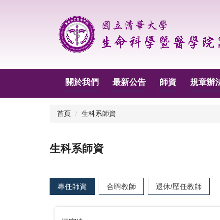
跳
到
主
要
內
容
區
關於我們
最新公告
師資
規章辦
首頁
生科系師資
生科系師資
專任師資
合聘教師
退休/歷任教師