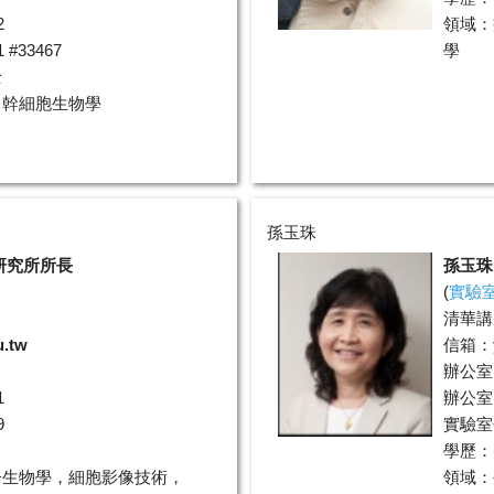
2
領域：
#33467
學
士
、幹細胞生物學
孫玉珠
研究所所長
孫玉珠
(
實驗
清華講
u.tw
信箱：
辦公室
1
辦公室電
9
實驗室分
學歷：
子生物學，細胞影像技術，
領域：