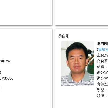
桑自剛
桑自剛
(
實驗
主聘系
edu.tw
合聘系
信箱：
8
辦公室
#35858
辦公室電
士
實驗室分
制
學歷：
領域：