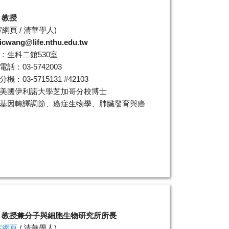
 教授
室網頁
/
清華學人
)
icwang@life.nthu.edu.tw
：生科二館530室
話：03-5742003
機：03-5715131 #42103
美國伊利諾大學芝加哥分校博士
基因轉譯調節、癌症生物學、肺臟發育與癌
 教授兼分子與細胞生物研究所所長
室網頁
/
清華學人
)