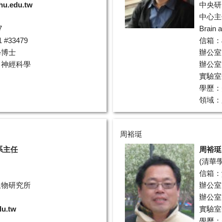
hu.edu.tw
中央研
中心主任、I
7
Brain 
#33479
信箱：
學博士
辦公室
、神經科學
辦公室電
實驗室分
學歷：
領域：
周裕珽
系主任
周裕珽
(
清華
信箱：
生物研究所
辦公室
辦公室電
du.tw
實驗室分
學歷：