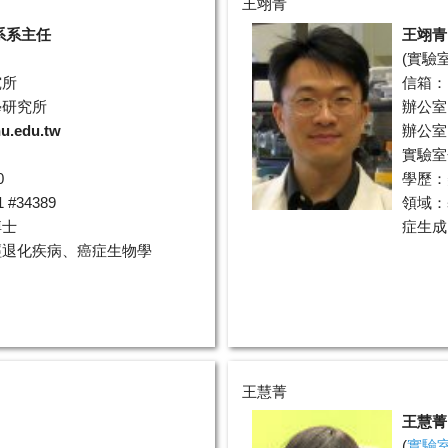
王翊青
系系主任
王翊青
(
實驗
究所
信箱：
學研究所
辦公室
u.edu.tw
辦公室電
實驗室分
0
學歷：
#34389
領域：
博士
症生成
經退化疾病、癌症生物學
王慧菁
王慧菁
(
實驗