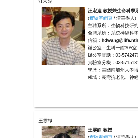
汪宏達
汪宏達 教授兼生命科學
(
實驗室網頁
/
清華學人
)
主聘系所：生物科技研
合聘系所：系統神經科
信箱：
hdwang@life.nth
辦公室：生科一館305室
辦公室電話：03-574247
實驗室分機：03-5715131 
學歷：美國南加州大學
領域：長壽抗老化、神
王雯靜
王雯靜 教授
(
實驗室網頁
/
清華學人
)