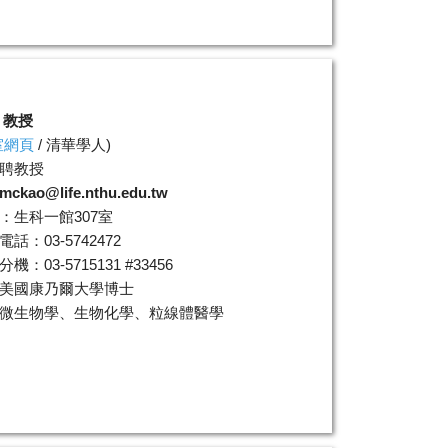
 教授
室網頁
/
清華學人
)
聘教授
mckao@life.nthu.edu.tw
：生科一館307室
話：03-5742472
機：03-5715131 #33456
美國康乃爾大學博士
微生物學、生物化學、粒線體醫學