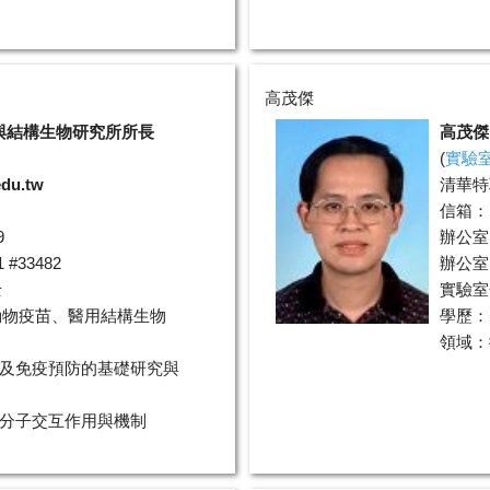
高茂傑
與結構生物研究所所長
高茂傑
(
實驗
edu.tw
清華特
信箱：
9
辦公室
#33482
辦公室電
士
實驗室分
動物疫苗、醫用結構生物
學歷：
領域：
療及免疫預防的基礎研究與
的分子交互作用與機制