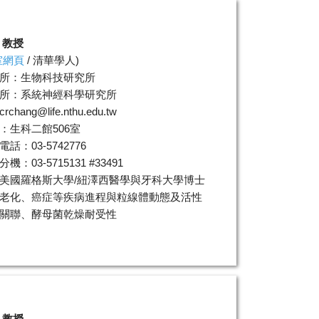
 教授
室網頁
/
清華學人
)
所：生物科技研究所
所：系統神經科學研究所
crchang@life.nthu.edu.tw
：生科二館506室
話：03-5742776
機：03-5715131 #33491
美國羅格斯大學/紐澤西醫學與牙科大學博士
老化、癌症等疾病進程與粒線體動態及活性
關聯、酵母菌乾燥耐受性
 教授