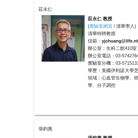
莊永仁
莊永仁 教授
(
實驗室網頁
/
清華學人
)
清華特聘教授
信箱：
yjchuang@life.n
辦公室：生科二館410室
辦公室電話：03-574276
實驗室分機：03-5715131 
學歷：美國伊利諾大學
領域：心血管生物學、
學、分子調控
張鈞惠
張鈞惠 教授