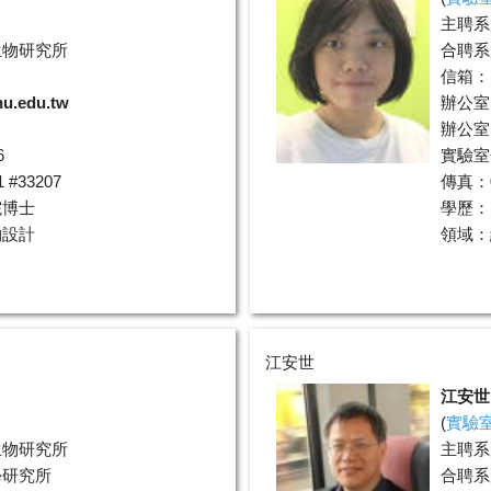
主聘系
生物研究所
合聘系
信箱：
hu.edu.tw
辦公室
辦公室電
6
實驗室分
#33207
傳真：0
院博士
學歷：
物設計
領域：
江安世
江安世
(
實驗
生物研究所
主聘系
學研究所
合聘系