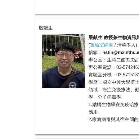
殷献生
殷献生 教授兼生物資訊
(
實驗室網頁
/
清華學人
)
信箱：
hstin@mx.nthu.
辦公室：生科二館320室
辦公室電話：03-574246
實驗室分機：03-5715131 
學歷：國立中興大學博
領域：癌症免疫療法、
學、分子病毒學
1.結構生物學在免疫治
應用
2.家禽病毒與其宿主間