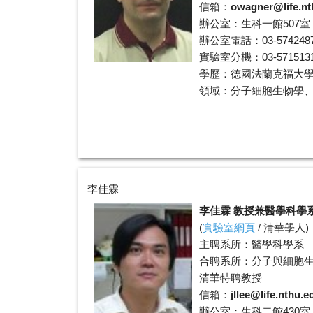
信箱：
owagner@life.nt
辦公室：生科一館507室
辦公室電話：03-574248
實驗室分機：03-5715131 
學歷：德國法蘭克福大
領域：分子細胞生物學
李佳霖
李佳霖 教授兼醫學科學
(
實驗室網頁
/
清華學人
)
主聘系所：醫學科學系
合聘系所：分子與細胞
清華特聘教授
信箱：
jllee@life.nthu.e
辦公室：生科二館430室