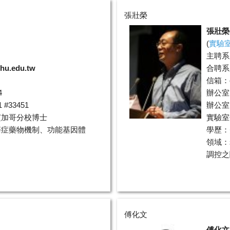
張壯榮
張壯榮
(
實驗
主聘系
thu.edu.tw
合聘系
信箱：
4
辦公室
#33451
辦公室電
芝加哥分校博士
實驗室分
癌症藥物機制、功能基因體
學歷：
領域：
調控之
傅化文
傅化文